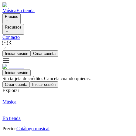
Música
En tienda
Precios
Recursos
Contacto
🇪🇸
Iniciar sesión
Crear cuenta
Iniciar sesión
Sin tarjeta de crédito. Cancela cuando quieras.
Crear cuenta
Iniciar sesión
Explorar
Música
En tienda
Precios
Catálogo musical