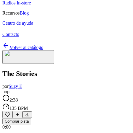
Radios In-store
Recursos
Blog
Centro de ayuda
Contacto
Volver al catálogo
The Stories
por
Suzy E
pop
2:38
135 BPM
Comprar pista
0:00