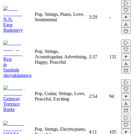
Pop, Strings, Piano, Love,
3:29
-
N.N.
Sentimental
Egor
Budennyy
Pop, Strings,
Acousticguitar, Advertising,
2:37
132
Rest
Happy, Peaceful
in
Sunlight
shoyakitagawa
Pop, Guitar, Strings, Love,
2:54
94
Getaway
Peaceful, Exciting
Terrence
Burke
Pop, Strings, Electricpiano,
4:11
105