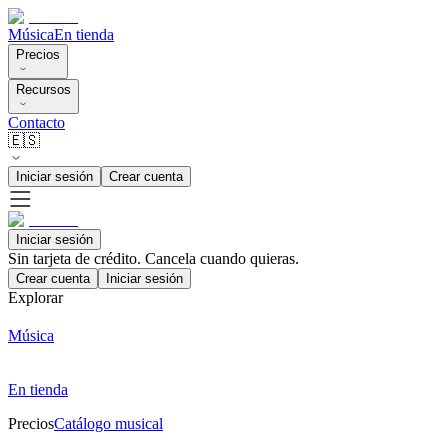
Música
En tienda
Precios
Recursos
Contacto
🇪🇸
Iniciar sesión
Crear cuenta
Iniciar sesión
Sin tarjeta de crédito. Cancela cuando quieras.
Crear cuenta
Iniciar sesión
Explorar
Música
En tienda
Precios
Catálogo musical