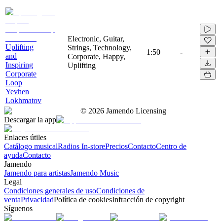
Electronic, Guitar,
Uplifting
Strings, Technology,
1:50
-
and
Corporate, Happy,
Inspiring
Uplifting
Corporate
Loop
Yevhen
Lokhmatov
©
2026
Jamendo Licensing
Descargar la app
Enlaces útiles
Catálogo musical
Radios In-store
Precios
Contacto
Centro de
ayuda
Contacto
Jamendo
Jamendo para artistas
Jamendo Music
Legal
Condiciones generales de uso
Condiciones de
venta
Privacidad
Política de cookies
Infracción de copyright
Síguenos