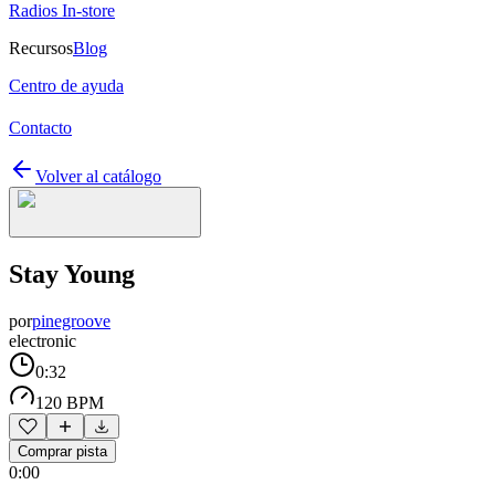
Radios In-store
Recursos
Blog
Centro de ayuda
Contacto
Volver al catálogo
Stay Young
por
pinegroove
electronic
0:32
120 BPM
Comprar pista
0:00