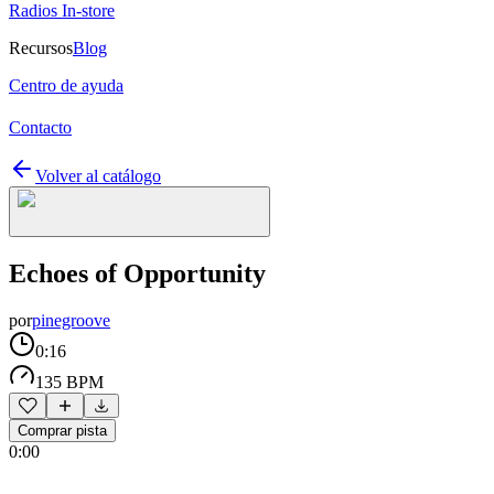
Radios In-store
Recursos
Blog
Centro de ayuda
Contacto
Volver al catálogo
Echoes of Opportunity
por
pinegroove
0:16
135 BPM
Comprar pista
0:00