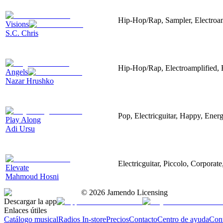
Hip-Hop/Rap, Sampler, Electroa
Visions
S.C. Chris
Hip-Hop/Rap, Electroamplified, E
Angels
Nazar Hrushko
Pop, Electricguitar, Happy, Energ
Play Along
Adi Ursu
Electricguitar, Piccolo, Corporat
Elevate
Mahmoud Hosni
©
2026
Jamendo Licensing
Descargar la app
Enlaces útiles
Catálogo musical
Radios In-store
Precios
Contacto
Centro de ayuda
Con