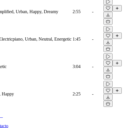
mplified, Urban, Happy, Dreamy
2:55
-
lectricpiano, Urban, Neutral, Energetic
1:45
-
etic
3:04
-
e, Happy
2:25
-
tacto