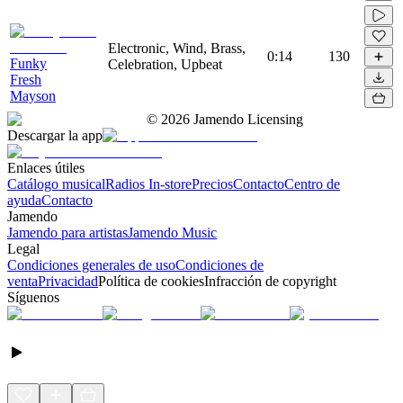
Electronic, Wind, Brass,
0:14
130
Funky
Celebration, Upbeat
Fresh
Mayson
©
2026
Jamendo Licensing
Descargar la app
Enlaces útiles
Catálogo musical
Radios In-store
Precios
Contacto
Centro de
ayuda
Contacto
Jamendo
Jamendo para artistas
Jamendo Music
Legal
Condiciones generales de uso
Condiciones de
venta
Privacidad
Política de cookies
Infracción de copyright
Síguenos