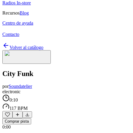
Radios In-store
Recursos
Blog
Centro de ayuda
Contacto
Volver al catálogo
City Funk
por
Soundatelier
electronic
0:10
117 BPM
Comprar pista
0:00