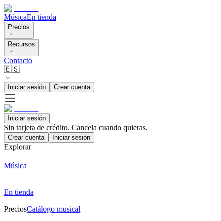
Música
En tienda
Precios
Recursos
Contacto
🇪🇸
Iniciar sesión
Crear cuenta
Iniciar sesión
Sin tarjeta de crédito. Cancela cuando quieras.
Crear cuenta
Iniciar sesión
Explorar
Música
En tienda
Precios
Catálogo musical