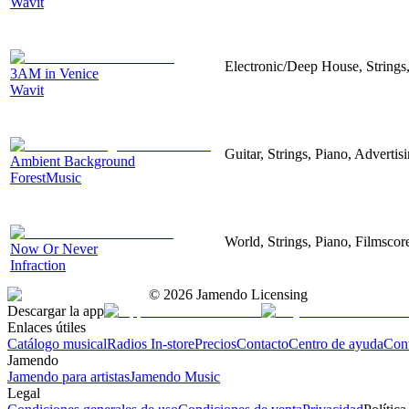
Wavit
Electronic/Deep House, Strings,
3AM in Venice
Wavit
Guitar, Strings, Piano, Advertis
Ambient Background
ForestMusic
World, Strings, Piano, Filmscor
Now Or Never
Infraction
©
2026
Jamendo Licensing
Descargar la app
Enlaces útiles
Catálogo musical
Radios In-store
Precios
Contacto
Centro de ayuda
Con
Jamendo
Jamendo para artistas
Jamendo Music
Legal