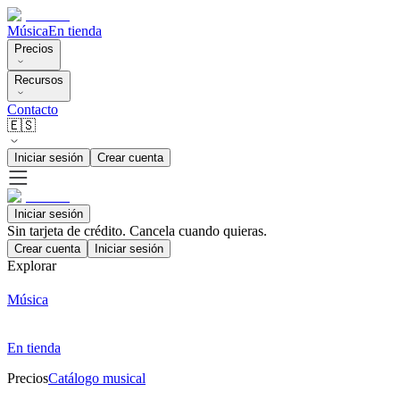
Música
En tienda
Precios
Recursos
Contacto
🇪🇸
Iniciar sesión
Crear cuenta
Iniciar sesión
Sin tarjeta de crédito. Cancela cuando quieras.
Crear cuenta
Iniciar sesión
Explorar
Música
En tienda
Precios
Catálogo musical