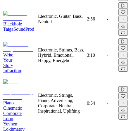
Electronic, Guitar, Bass,
2:56
-
Neutral
Blackhole
TaigaSoundProd
Electronic, Strings, Bass,
Write
Hybrid, Emotional,
3:10
-
Your
Happy, Energetic
Story
Infraction
Electronic, Strings,
Piano, Advertising,
Piano
0:54
-
Corporate, Neutral,
Cinematic
Inspirational, Uplifting
Corporate
Loop
Yevhen
Lokhmatov