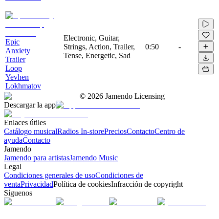
Electronic, Guitar,
Epic
Strings, Action, Trailer,
0:50
-
Anxiety
Tense, Energetic, Sad
Trailer
Loop
Yevhen
Lokhmatov
©
2026
Jamendo Licensing
Descargar la app
Enlaces útiles
Catálogo musical
Radios In-store
Precios
Contacto
Centro de
ayuda
Contacto
Jamendo
Jamendo para artistas
Jamendo Music
Legal
Condiciones generales de uso
Condiciones de
venta
Privacidad
Política de cookies
Infracción de copyright
Síguenos