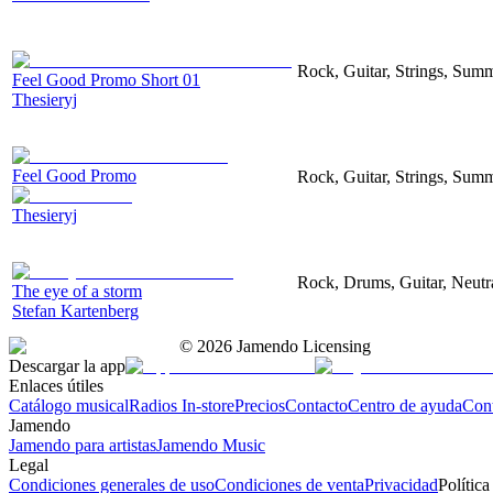
Rock, Guitar, Strings, Sum
Feel Good Promo Short 01
Thesieryj
Feel Good Promo
Rock, Guitar, Strings, Sum
Thesieryj
Rock, Drums, Guitar, Neutr
The eye of a storm
Stefan Kartenberg
©
2026
Jamendo Licensing
Descargar la app
Enlaces útiles
Catálogo musical
Radios In-store
Precios
Contacto
Centro de ayuda
Con
Jamendo
Jamendo para artistas
Jamendo Music
Legal
Condiciones generales de uso
Condiciones de venta
Privacidad
Política