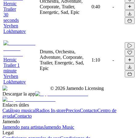
Orchestra, Adventure,
Heroic
Corporate, Trailer,
0:40
-
Trailer
Energetic, Sad, Epic
30
seconds
Yevhen
Lokhmatov
Drums, Orchestra,
Adventure, Corporate,
Heroic
1:10
-
Trailer, Energetic, Sad,
Trailer 1
Epic
minute
Yevhen
Lokhmatov
©
2026
Jamendo Licensing
Descargar la app
Enlaces útiles
Catálogo musical
Radios In-store
Precios
Contacto
Centro de
ayuda
Contacto
Jamendo
Jamendo para artistas
Jamendo Music
Legal