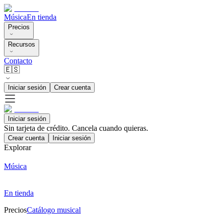
Música
En tienda
Precios
Recursos
Contacto
🇪🇸
Iniciar sesión
Crear cuenta
Iniciar sesión
Sin tarjeta de crédito. Cancela cuando quieras.
Crear cuenta
Iniciar sesión
Explorar
Música
En tienda
Precios
Catálogo musical