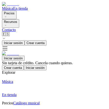
Música
En tienda
Precios
Recursos
Contacto
🇪🇸
Iniciar sesión
Crear cuenta
Iniciar sesión
Sin tarjeta de crédito. Cancela cuando quieras.
Crear cuenta
Iniciar sesión
Explorar
Música
En tienda
Precios
Catálogo musical