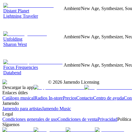
Ambient/New Age, Synthesizer, Sou
Distant Planet
Lightning Traveler
Ambient/New Age, Synthesizer, Neu
Unfolding
Sharon West
Ambient/New Age, Synthesizer, Neu
Focus Frequencies
Databend
©
2026
Jamendo Licensing
Descargar la app
Enlaces útiles
Catálogo musical
Radios In-store
Precios
Contacto
Centro de ayuda
Con
Jamendo
Jamendo para artistas
Jamendo Music
Legal
Condiciones generales de uso
Condiciones de venta
Privacidad
Política
Síguenos