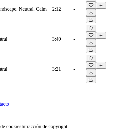
ndscape, Neutral, Calm
2:12
-
tral
3:40
-
tral
3:21
-
tacto
 de cookies
Infracción de copyright