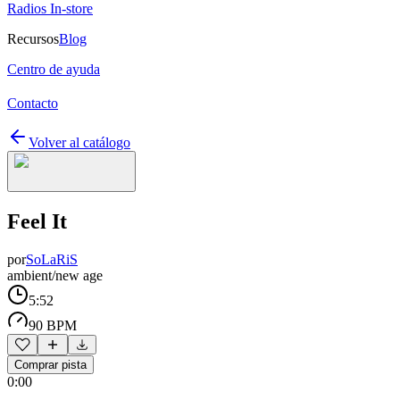
Radios In-store
Recursos
Blog
Centro de ayuda
Contacto
Volver al catálogo
Feel It
por
SoLaRiS
ambient/new age
5:52
90 BPM
Comprar pista
0:00