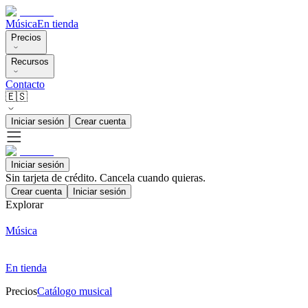
Música
En tienda
Precios
Recursos
Contacto
🇪🇸
Iniciar sesión
Crear cuenta
Iniciar sesión
Sin tarjeta de crédito. Cancela cuando quieras.
Crear cuenta
Iniciar sesión
Explorar
Música
En tienda
Precios
Catálogo musical