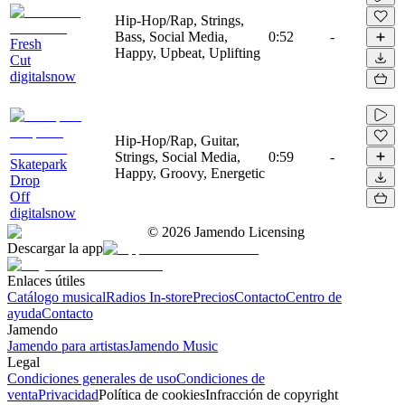
Hip-Hop/Rap, Strings,
Bass, Social Media,
0:52
-
Fresh
Happy, Upbeat, Uplifting
Cut
digitalsnow
Hip-Hop/Rap, Guitar,
Strings, Social Media,
0:59
-
Skatepark
Happy, Groovy, Energetic
Drop
Off
digitalsnow
©
2026
Jamendo Licensing
Descargar la app
Enlaces útiles
Catálogo musical
Radios In-store
Precios
Contacto
Centro de
ayuda
Contacto
Jamendo
Jamendo para artistas
Jamendo Music
Legal
Condiciones generales de uso
Condiciones de
venta
Privacidad
Política de cookies
Infracción de copyright