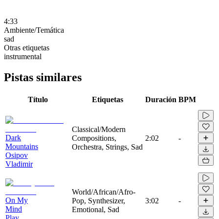
4:33
Ambiente/Temática
sad
Otras etiquetas
instrumental
Pistas similares
Título
Etiquetas
Duración
BPM
Classical/Modern
Dark
Compositions,
2:02
-
Mountains
Orchestra, Strings, Sad
Osipov
Vladimir
World/African/Afro-
On My
Pop, Synthesizer,
3:02
-
Mind
Emotional, Sad
Play