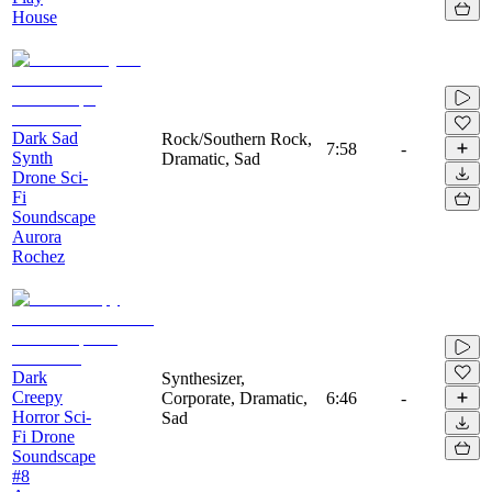
House
Dark Sad
Rock/Southern Rock,
7:58
-
Synth
Dramatic, Sad
Drone Sci-
Fi
Soundscape
Aurora
Rochez
Dark
Synthesizer,
Creepy
Corporate, Dramatic,
6:46
-
Horror Sci-
Sad
Fi Drone
Soundscape
#8