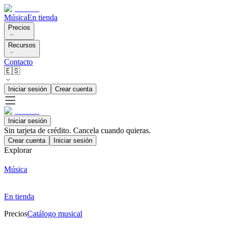
Música
En tienda
Precios
Recursos
Contacto
🇪🇸
Iniciar sesión
Crear cuenta
Iniciar sesión
Sin tarjeta de crédito. Cancela cuando quieras.
Crear cuenta
Iniciar sesión
Explorar
Música
En tienda
Precios
Catálogo musical