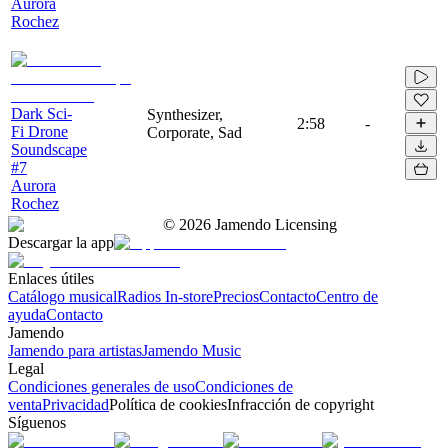
Aurora
Rochez
Dark Sci-
Synthesizer,
2:58
-
Fi Drone
Corporate, Sad
Soundscape
#7
Aurora
Rochez
©
2026
Jamendo Licensing
Descargar la app
Enlaces útiles
Catálogo musical
Radios In-store
Precios
Contacto
Centro de
ayuda
Contacto
Jamendo
Jamendo para artistas
Jamendo Music
Legal
Condiciones generales de uso
Condiciones de
venta
Privacidad
Política de cookies
Infracción de copyright
Síguenos