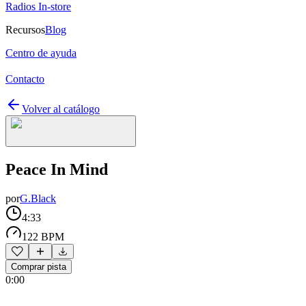
Radios In-store
Recursos
Blog
Centro de ayuda
Contacto
Volver al catálogo
Peace In Mind
por
G.Black
4:33
122 BPM
Comprar pista
0:00