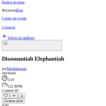
Radios In-store
Recursos
Blog
Centro de ayuda
Contacto
Volver al catálogo
Dissonantiah Elephantiah
por
Meditabondo
electronic
2:10
122 BPM
Content ID
Comprar pista
0:00