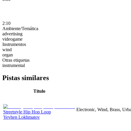
2:10
Ambiente/Temática
advertising
videogame
Instrumentos
wind
organ
Otras etiquetas
instrumental
Pistas similares
Título
Electronic, Wind, Brass, Ur
Streetstyle Hip Hop Loop
Yevhen Lokhmatov