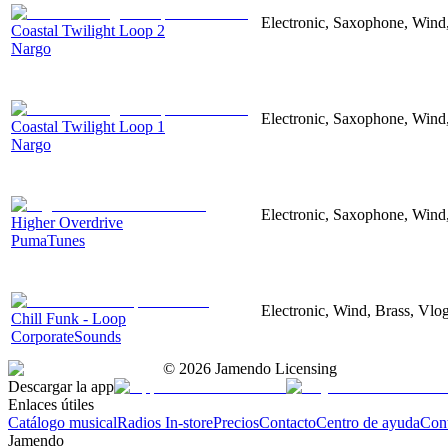
Electronic, Saxophone, Wind
Coastal Twilight Loop 2
Nargo
Electronic, Saxophone, Wind
Coastal Twilight Loop 1
Nargo
Electronic, Saxophone, Wind, 
Higher Overdrive
PumaTunes
Electronic, Wind, Brass, Vlo
Chill Funk - Loop
CorporateSounds
©
2026
Jamendo Licensing
Descargar la app
Enlaces útiles
Catálogo musical
Radios In-store
Precios
Contacto
Centro de ayuda
Con
Jamendo