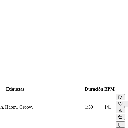
Etiquetas
Duración
BPM
ban, Happy, Groovy
1:39
141