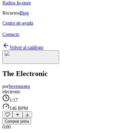
Radios In-store
Recursos
Blog
Centro de ayuda
Contacto
Volver al catálogo
The Electronic
por
Sevennotes
electronic
1:17
146 BPM
Comprar pista
0:00