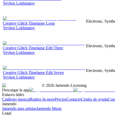
Yevhen Lokhmatov
Electronic, Synthe
Creative Glitch Timelapse Loop
Yevhen Lokhmatov
Electronic, Synthe
Creative Glitch Timelapse Edit Three
Yevhen Lokhmatov
Electronic, Synthe
Creative Glitch Timelapse Edit Seven
Yevhen Lokhmatov
©
2026
Jamendo Licensing
Descargar la app
Enlaces útiles
Catálogo musical
Radios In-store
Precios
Contacto
Centro de ayuda
Con
Jamendo
Jamendo para artistas
Jamendo Music
Legal