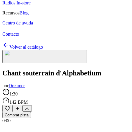
Radios In-store
Recursos
Blog
Centro de ayuda
Contacto
Volver al catálogo
Chant souterrain d'Alphabetium
por
Dreamer
1:30
142 BPM
Comprar pista
0:00