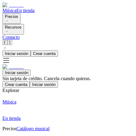
Música
En tienda
Precios
Recursos
Contacto
🇪🇸
Iniciar sesión
Crear cuenta
Iniciar sesión
Sin tarjeta de crédito. Cancela cuando quieras.
Crear cuenta
Iniciar sesión
Explorar
Música
En tienda
Precios
Catálogo musical