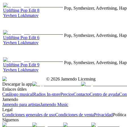
Pop, Synthesizer, Advertising, Hap
Uplifting Pop Edit 8
Yevhen Lokhmatov
Pop, Synthesizer, Advertising, Hap
Uplifting Pop Edit 6
Yevhen Lokhmatov
Pop, Synthesizer, Advertising, Hap
Uplifting Pop Edit 9
Yevhen Lokhmatov
©
2026
Jamendo Licensing
Descargar la app
Enlaces útiles
Catálogo musical
Radios In-store
Precios
Contacto
Centro de ayuda
Con
Jamendo
Jamendo para artistas
Jamendo Music
Legal
Condiciones generales de uso
Condiciones de venta
Privacidad
Política
Síguenos