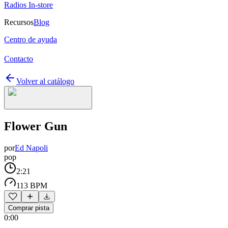
Radios In-store
Recursos
Blog
Centro de ayuda
Contacto
Volver al catálogo
Flower Gun
por
Ed Napoli
pop
2:21
113 BPM
Comprar pista
0:00