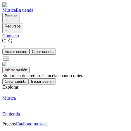
Música
En tienda
Precios
Recursos
Contacto
🇪🇸
Iniciar sesión
Crear cuenta
Iniciar sesión
Sin tarjeta de crédito. Cancela cuando quieras.
Crear cuenta
Iniciar sesión
Explorar
Música
En tienda
Precios
Catálogo musical