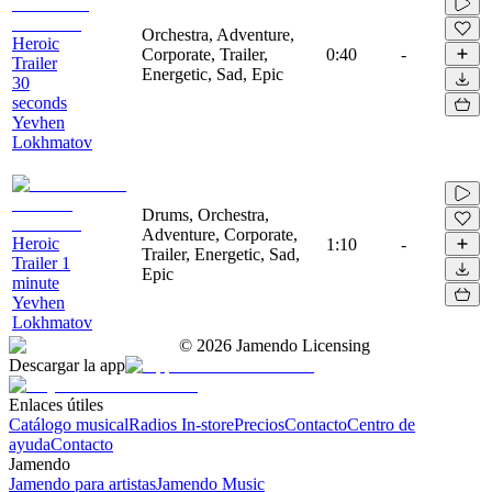
Orchestra, Adventure,
Heroic
Corporate, Trailer,
0:40
-
Trailer
Energetic, Sad, Epic
30
seconds
Yevhen
Lokhmatov
Drums, Orchestra,
Adventure, Corporate,
Heroic
1:10
-
Trailer, Energetic, Sad,
Trailer 1
Epic
minute
Yevhen
Lokhmatov
©
2026
Jamendo Licensing
Descargar la app
Enlaces útiles
Catálogo musical
Radios In-store
Precios
Contacto
Centro de
ayuda
Contacto
Jamendo
Jamendo para artistas
Jamendo Music