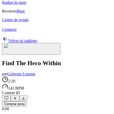
Radios In-store
Recursos
Blog
Centro de ayuda
Contacto
Volver al catálogo
Find The Hero Within
por
Grégoire Lourme
2:20
142 BPM
Content ID
Comprar pista
0:00