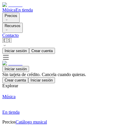
Música
En tienda
Precios
Recursos
Contacto
🇪🇸
Iniciar sesión
Crear cuenta
Iniciar sesión
Sin tarjeta de crédito. Cancela cuando quieras.
Crear cuenta
Iniciar sesión
Explorar
Música
En tienda
Precios
Catálogo musical