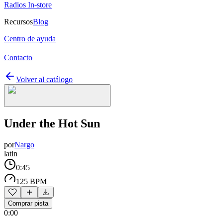
Radios In-store
Recursos
Blog
Centro de ayuda
Contacto
Volver al catálogo
Under the Hot Sun
por
Nargo
latin
0:45
125 BPM
Comprar pista
0:00