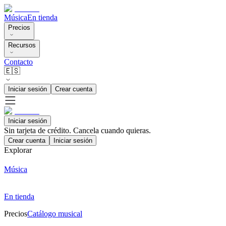
Música
En tienda
Precios
Recursos
Contacto
🇪🇸
Iniciar sesión
Crear cuenta
Iniciar sesión
Sin tarjeta de crédito. Cancela cuando quieras.
Crear cuenta
Iniciar sesión
Explorar
Música
En tienda
Precios
Catálogo musical