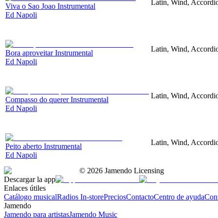
Latin, Wind, Accordi
Viva o Sao Joao Instrumental
Ed Napoli
Latin, Wind, Accordi
Bora aproveitar Instrumental
Ed Napoli
Latin, Wind, Accordi
Compasso do querer Instrumental
Ed Napoli
Latin, Wind, Accordi
Peito aberto Instrumental
Ed Napoli
©
2026
Jamendo Licensing
Descargar la app
Enlaces útiles
Catálogo musical
Radios In-store
Precios
Contacto
Centro de ayuda
Con
Jamendo
Jamendo para artistas
Jamendo Music