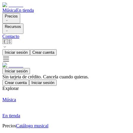
Música
En tienda
Precios
Recursos
Contacto
🇪🇸
Iniciar sesión
Crear cuenta
Iniciar sesión
Sin tarjeta de crédito. Cancela cuando quieras.
Crear cuenta
Iniciar sesión
Explorar
Música
En tienda
Precios
Catálogo musical