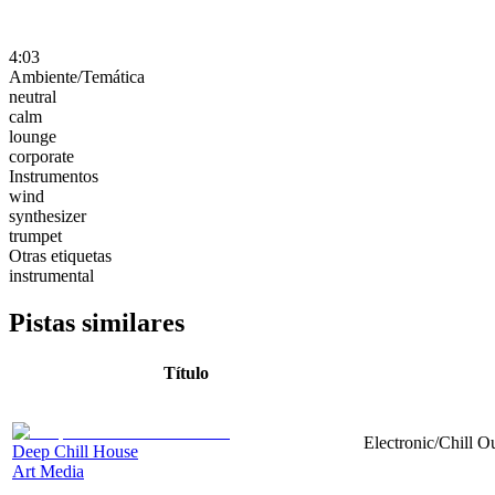
4:03
Ambiente/Temática
neutral
calm
lounge
corporate
Instrumentos
wind
synthesizer
trumpet
Otras etiquetas
instrumental
Pistas similares
Título
Electronic/Chill Ou
Deep Chill House
Art Media