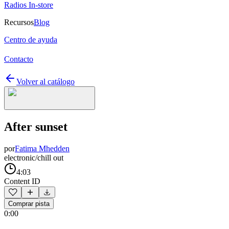
Radios In-store
Recursos
Blog
Centro de ayuda
Contacto
Volver al catálogo
After sunset
por
Fatima Mhedden
electronic/chill out
4:03
Content ID
Comprar pista
0:00