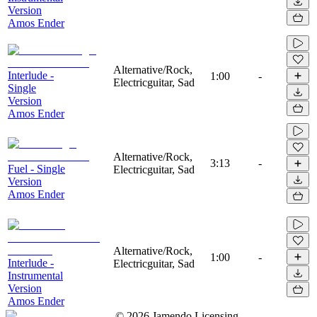
Version
Amos Ender
Alternative/Rock,
Interlude -
1:00
-
Electricguitar, Sad
Single
Version
Amos Ender
Alternative/Rock,
3:13
-
Fuel - Single
Electricguitar, Sad
Version
Amos Ender
Alternative/Rock,
1:00
-
Interlude -
Electricguitar, Sad
Instrumental
Version
Amos Ender
©
2026
Jamendo Licensing