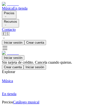
Música
En tienda
Precios
Recursos
Contacto
🇪🇸
Iniciar sesión
Crear cuenta
Iniciar sesión
Sin tarjeta de crédito. Cancela cuando quieras.
Crear cuenta
Iniciar sesión
Explorar
Música
En tienda
Precios
Catálogo musical