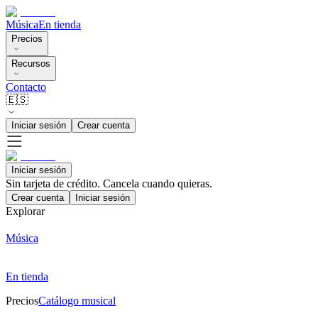
Música
En tienda
Precios
Recursos
Contacto
🇪🇸
Iniciar sesión
Crear cuenta
Iniciar sesión
Sin tarjeta de crédito. Cancela cuando quieras.
Crear cuenta
Iniciar sesión
Explorar
Música
En tienda
Precios
Catálogo musical