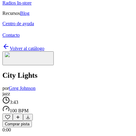
Radios In-store
Recursos
Blog
Centro de ayuda
Contacto
Volver al catálogo
City Lights
por
Greg Johnson
jazz
3:43
100 BPM
Comprar pista
0:00