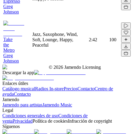
Espresso
Greg
Johnson
Jazz, Saxophone, Wind,
Take
Soft, Lounge, Happy,
2:42
100
the
Peaceful
Metro
Greg
Johnson
©
2026
Jamendo Licensing
Descargar la app
Enlaces útiles
Catálogo musical
Radios In-store
Precios
Contacto
Centro de
ayuda
Contacto
Jamendo
Jamendo para artistas
Jamendo Music
Legal
Condiciones generales de uso
Condiciones de
venta
Privacidad
Política de cookies
Infracción de copyright
Síguenos