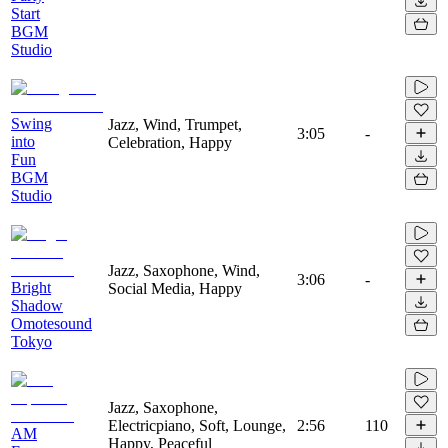
Start
BGM
Studio
Swing
Jazz, Wind, Trumpet,
3:05
-
into
Celebration, Happy
Fun
BGM
Studio
Jazz, Saxophone, Wind,
3:06
-
Bright
Social Media, Happy
Shadow
Omotesound
Tokyo
Jazz, Saxophone,
Electricpiano, Soft, Lounge,
2:56
110
AM
Happy, Peaceful