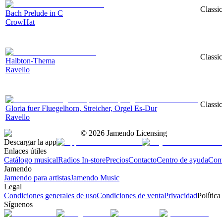
Classic
Bach Prelude in C
CrowHat
Classic
Halbton-Thema
Ravello
Classic
Gloria fuer Fluegelhorn, Streicher, Orgel Es-Dur
Ravello
©
2026
Jamendo Licensing
Descargar la app
Enlaces útiles
Catálogo musical
Radios In-store
Precios
Contacto
Centro de ayuda
Con
Jamendo
Jamendo para artistas
Jamendo Music
Legal
Condiciones generales de uso
Condiciones de venta
Privacidad
Política
Síguenos