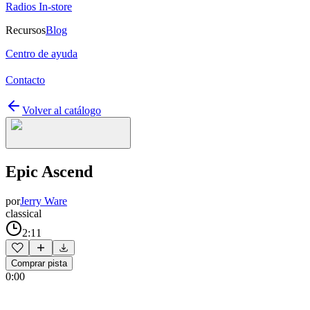
Radios In-store
Recursos
Blog
Centro de ayuda
Contacto
Volver al catálogo
Epic Ascend
por
Jerry Ware
classical
2:11
Comprar pista
0:00