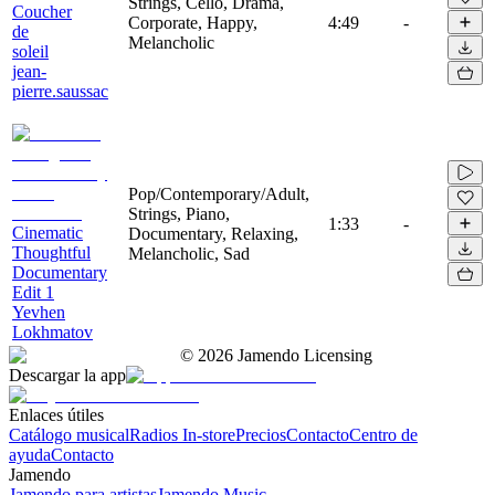
Strings, Cello, Drama,
Coucher
Corporate, Happy,
4:49
-
de
Melancholic
soleil
jean-
pierre.saussac
Pop/Contemporary/Adult,
Strings, Piano,
1:33
-
Cinematic
Documentary, Relaxing,
Thoughtful
Melancholic, Sad
Documentary
Edit 1
Yevhen
Lokhmatov
©
2026
Jamendo Licensing
Descargar la app
Enlaces útiles
Catálogo musical
Radios In-store
Precios
Contacto
Centro de
ayuda
Contacto
Jamendo
Jamendo para artistas
Jamendo Music