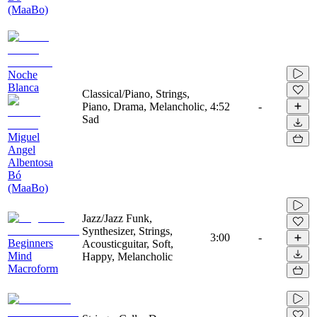
(MaaBo)
Noche
Blanca
Classical/Piano, Strings,
Piano, Drama, Melancholic,
4:52
-
Sad
Miguel
Angel
Albentosa
Bó
(MaaBo)
Jazz/Jazz Funk,
Synthesizer, Strings,
3:00
-
Beginners
Acousticguitar, Soft,
Mind
Happy, Melancholic
Macroform