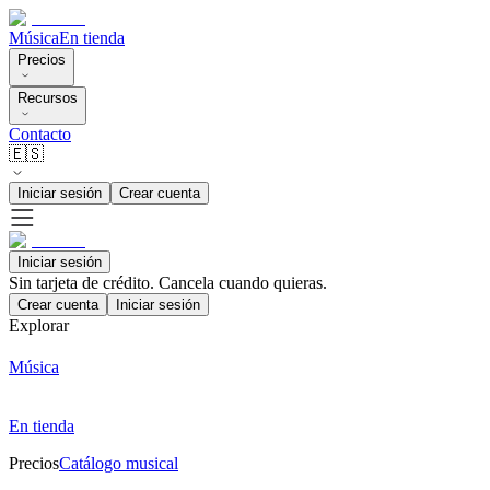
Música
En tienda
Precios
Recursos
Contacto
🇪🇸
Iniciar sesión
Crear cuenta
Iniciar sesión
Sin tarjeta de crédito. Cancela cuando quieras.
Crear cuenta
Iniciar sesión
Explorar
Música
En tienda
Precios
Catálogo musical