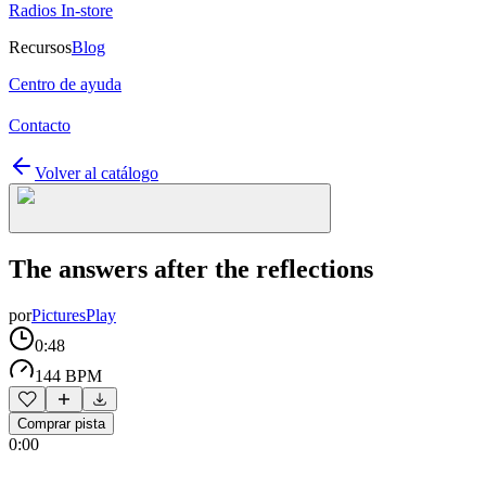
Radios In-store
Recursos
Blog
Centro de ayuda
Contacto
Volver al catálogo
The answers after the reflections
por
PicturesPlay
0:48
144 BPM
Comprar pista
0:00