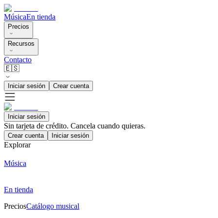
Música
En tienda
Precios
Recursos
Contacto
🇪🇸
Iniciar sesión
Crear cuenta
Iniciar sesión
Sin tarjeta de crédito. Cancela cuando quieras.
Crear cuenta
Iniciar sesión
Explorar
Música
En tienda
Precios
Catálogo musical