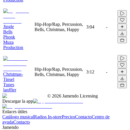
Hip-Hop/Rap, Percussion,
Jingle
3:04
-
Bells, Christmas, Happy
Bells
Phonk
Muza
Production
Hip-Hop/Rap, Percussion,
3:12
-
Christmas-
Bells, Christmas, Happy
Tinsel
Tunes
lanffier
©
2026
Jamendo Licensing
Descargar la app
Enlaces útiles
Catálogo musical
Radios In-store
Precios
Contacto
Centro de
ayuda
Contacto
Jamendo