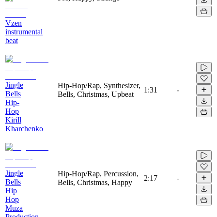
Vzen
instrumental
beat
Jingle
Hip-Hop/Rap, Synthesizer,
1:31
-
Bells
Bells, Christmas, Upbeat
Hip-
Hop
Kirill
Kharchenko
Jingle
Hip-Hop/Rap, Percussion,
2:17
-
Bells
Bells, Christmas, Happy
Hip
Hop
Muza
Production