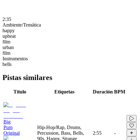
2:35
Ambiente/Temática
happy
upbeat
film
urban
film
Instrumentos
bells
Pistas similares
Título
Etiquetas
Duración
BPM
Big
Pum
Hip-Hop/Rap, Drums,
Original
Percussion, Bass, Bells,
2:55
-
90s, Happy, Strange