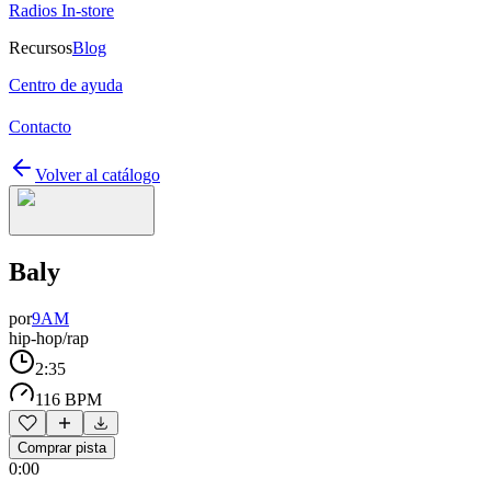
Radios In-store
Recursos
Blog
Centro de ayuda
Contacto
Volver al catálogo
Baly
por
9AM
hip-hop/rap
2:35
116 BPM
Comprar pista
0:00