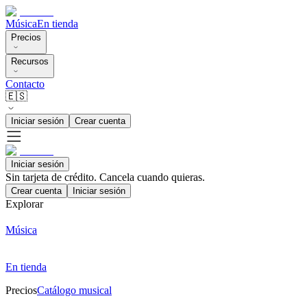
Música
En tienda
Precios
Recursos
Contacto
🇪🇸
Iniciar sesión
Crear cuenta
Iniciar sesión
Sin tarjeta de crédito. Cancela cuando quieras.
Crear cuenta
Iniciar sesión
Explorar
Música
En tienda
Precios
Catálogo musical