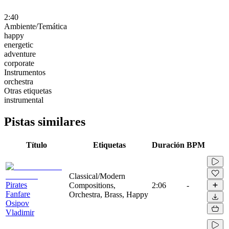
2:40
Ambiente/Temática
happy
energetic
adventure
corporate
Instrumentos
orchestra
Otras etiquetas
instrumental
Pistas similares
Título
Etiquetas
Duración
BPM
Classical/Modern
Pirates
Compositions,
2:06
-
Fanfare
Orchestra, Brass, Happy
Osipov
Vladimir