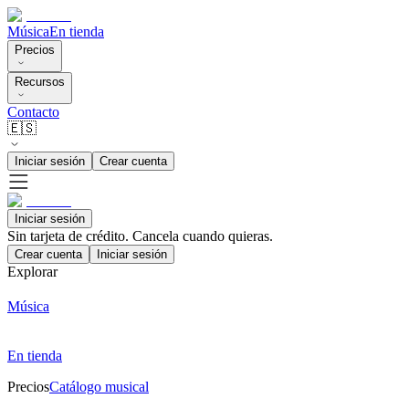
Música
En tienda
Precios
Recursos
Contacto
🇪🇸
Iniciar sesión
Crear cuenta
Iniciar sesión
Sin tarjeta de crédito. Cancela cuando quieras.
Crear cuenta
Iniciar sesión
Explorar
Música
En tienda
Precios
Catálogo musical