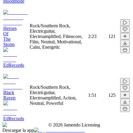
moodmode
Rock/Southern Rock,
Heroes
Electricguitar,
Of
Electroamplified, Filmscore,
2:23
121
The
Film, Neutral, Motivational,
Storm
Calm, Energetic
EdRecords
Rock/Southern Rock,
Black
Electricguitar,
1:51
125
Raven
Electroamplified, Action,
Neutral, Powerful
EdRecords
©
2026
Jamendo Licensing
Descargar la app