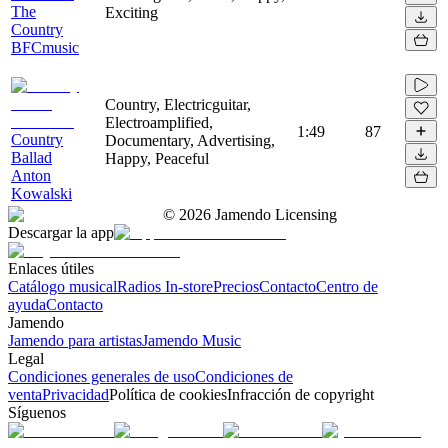
The
Exciting
Country
BFCmusic
Country, Electricguitar,
Electroamplified,
1:49
87
Country
Documentary, Advertising,
Ballad
Happy, Peaceful
Anton
Kowalski
©
2026
Jamendo Licensing
Descargar la app
Enlaces útiles
Catálogo musical
Radios In-store
Precios
Contacto
Centro de
ayuda
Contacto
Jamendo
Jamendo para artistas
Jamendo Music
Legal
Condiciones generales de uso
Condiciones de
venta
Privacidad
Política de cookies
Infracción de copyright
Síguenos