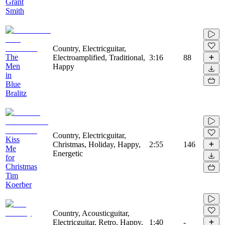
Grant
Smith
Country, Electricguitar,
The
Electroamplified, Traditional,
3:16
88
Men
Happy
in
Blue
Bralitz
Country, Electricguitar,
Kiss
Christmas, Holiday, Happy,
2:55
146
Me
Energetic
for
Christmas
Tim
Koerber
Country, Acousticguitar,
Electricguitar, Retro, Happy,
1:40
-