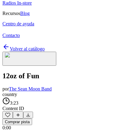
Radios In-store
Recursos
Blog
Centro de ayuda
Contacto
Volver al catálogo
12oz of Fun
por
The Sean Moon Band
country
3:23
Content ID
Comprar pista
0:00