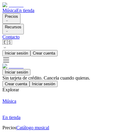
Música
En tienda
Precios
Recursos
Contacto
🇪🇸
Iniciar sesión
Crear cuenta
Iniciar sesión
Sin tarjeta de crédito. Cancela cuando quieras.
Crear cuenta
Iniciar sesión
Explorar
Música
En tienda
Precios
Catálogo musical