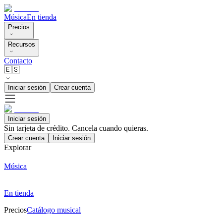
Música
En tienda
Precios
Recursos
Contacto
🇪🇸
Iniciar sesión
Crear cuenta
Iniciar sesión
Sin tarjeta de crédito. Cancela cuando quieras.
Crear cuenta
Iniciar sesión
Explorar
Música
En tienda
Precios
Catálogo musical