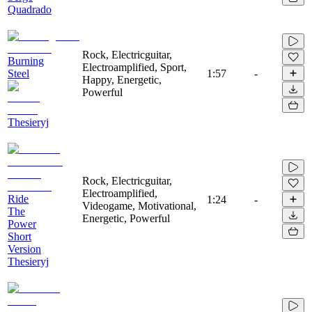
Quadrado
Rock, Electricguitar,
Burning
Electroamplified, Sport,
Steel
1:57
-
Happy, Energetic,
Powerful
Thesieryj
Rock, Electricguitar,
Electroamplified,
Ride
1:24
-
Videogame, Motivational,
The
Energetic, Powerful
Power
Short
Version
Thesieryj