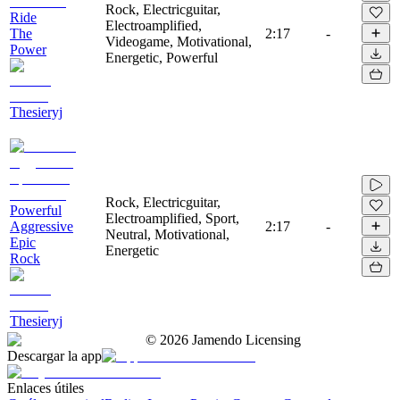
Rock, Electricguitar,
Ride
Electroamplified,
The
2:17
-
Videogame, Motivational,
Power
Energetic, Powerful
Thesieryj
Rock, Electricguitar,
Powerful
Electroamplified, Sport,
Aggressive
2:17
-
Neutral, Motivational,
Epic
Energetic
Rock
Thesieryj
©
2026
Jamendo Licensing
Descargar la app
Enlaces útiles