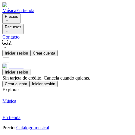
Música
En tienda
Precios
Recursos
Contacto
🇪🇸
Iniciar sesión
Crear cuenta
Iniciar sesión
Sin tarjeta de crédito. Cancela cuando quieras.
Crear cuenta
Iniciar sesión
Explorar
Música
En tienda
Precios
Catálogo musical