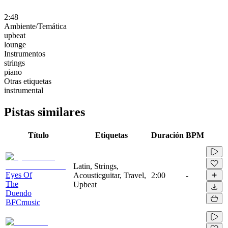
2:48
Ambiente/Temática
upbeat
lounge
Instrumentos
strings
piano
Otras etiquetas
instrumental
Pistas similares
Título
Etiquetas
Duración
BPM
Latin, Strings,
Eyes Of
Acousticguitar, Travel,
2:00
-
The
Upbeat
Duendo
BFCmusic