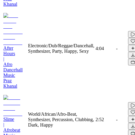
Khanal
Electronic/Dub/Reggae/Dancehall,
After
4:04
-
Synthesizer, Party, Happy, Sexy
Hours
|
Afro
Dancehall
Music
Praz
Khanal
World/African/Afro-Beat,
Slime
Synthesizer, Percussion, Clubbing,
2:52
-
|
Dark, Happy
Afrobeat