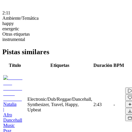
2:11
Ambiente/Temática
happy
energetic
Otras etiquetas
instrumental
Pistas similares
Título
Etiquetas
Duración
BPM
Electronic/Dub/Reggae/Dancehall,
Natalia
Synthesizer, Travel, Happy,
2:43
-
|
Upbeat
Afro
Dancehall
Music
Praz