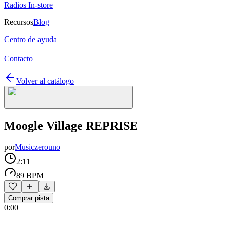
Radios In-store
Recursos
Blog
Centro de ayuda
Contacto
Volver al catálogo
Moogle Village REPRISE
por
Musiczerouno
2:11
89 BPM
Comprar pista
0:00