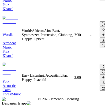
Music
Praz
Khanal
World/African/Afro-Beat,
Wordle
Synthesizer, Percussion, Clubbing,
3:30
-
|
Happy, Upbeat
Afrobeat
Music
Praz
Khanal
Easy Listening, Acousticguitar,
2:06
-
Happy, Peaceful
Folk
Acoustic
Calm
ForestMusic
©
2026
Jamendo Licensing
Descargar la app