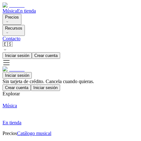
Música
En tienda
Precios
Recursos
Contacto
🇪🇸
Iniciar sesión
Crear cuenta
Iniciar sesión
Sin tarjeta de crédito. Cancela cuando quieras.
Crear cuenta
Iniciar sesión
Explorar
Música
En tienda
Precios
Catálogo musical