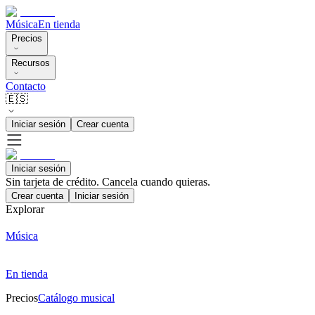
Música
En tienda
Precios
Recursos
Contacto
🇪🇸
Iniciar sesión
Crear cuenta
Iniciar sesión
Sin tarjeta de crédito. Cancela cuando quieras.
Crear cuenta
Iniciar sesión
Explorar
Música
En tienda
Precios
Catálogo musical