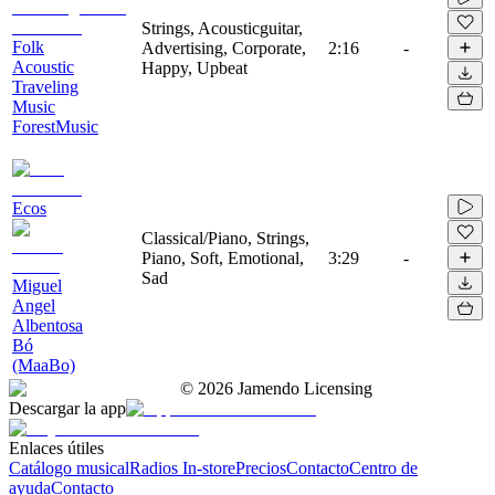
Strings, Acousticguitar,
Folk
Advertising, Corporate,
2:16
-
Acoustic
Happy, Upbeat
Traveling
Music
ForestMusic
Ecos
Classical/Piano, Strings,
Piano, Soft, Emotional,
3:29
-
Sad
Miguel
Angel
Albentosa
Bó
(MaaBo)
©
2026
Jamendo Licensing
Descargar la app
Enlaces útiles
Catálogo musical
Radios In-store
Precios
Contacto
Centro de
ayuda
Contacto