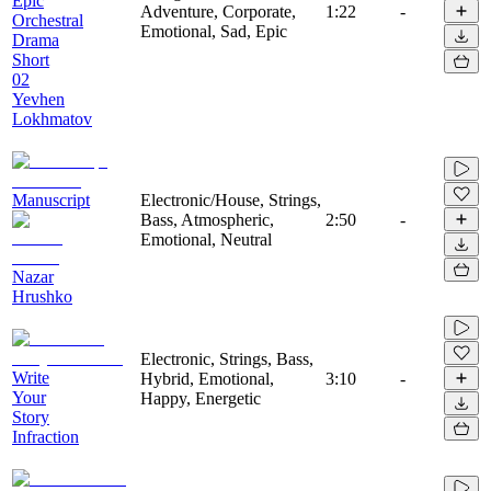
Epic
Adventure, Corporate,
1:22
-
Orchestral
Emotional, Sad, Epic
Drama
Short
02
Yevhen
Lokhmatov
Manuscript
Electronic/House, Strings,
Bass, Atmospheric,
2:50
-
Emotional, Neutral
Nazar
Hrushko
Electronic, Strings, Bass,
Write
Hybrid, Emotional,
3:10
-
Your
Happy, Energetic
Story
Infraction