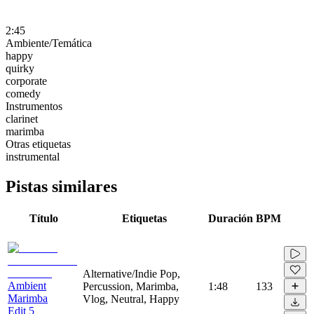
2:45
Ambiente/Temática
happy
quirky
corporate
comedy
Instrumentos
clarinet
marimba
Otras etiquetas
instrumental
Pistas similares
Título
Etiquetas
Duración
BPM
Alternative/Indie Pop,
Ambient
Percussion, Marimba,
1:48
133
Marimba
Vlog, Neutral, Happy
Edit 5