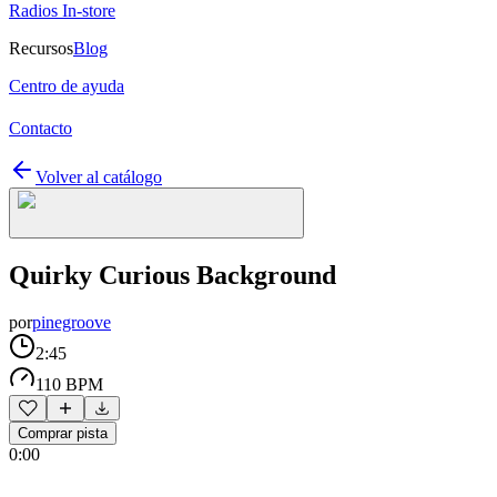
Radios In-store
Recursos
Blog
Centro de ayuda
Contacto
Volver al catálogo
Quirky Curious Background
por
pinegroove
2:45
110 BPM
Comprar pista
0:00