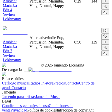
Ambient
Percussion, Marimba,
0:29
144
Marimba
Vlog, Neutral, Happy
Edit 4
Yevhen
Lokhmatov
Alternative/Indie Pop,
Ambient
Percussion, Marimba,
0:50
139
Marimba
Vlog, Neutral, Happy
Edit 7
Yevhen
Lokhmatov
©
2026
Jamendo Licensing
Descargar la app
Enlaces útiles
Catálogo musical
Radios In-store
Precios
Contacto
Centro de
ayuda
Contacto
Jamendo
Jamendo para artistas
Jamendo Music
Legal
Condiciones generales de uso
Condiciones de
venta
Privacidad
Política de cookies
Infracción de copyright