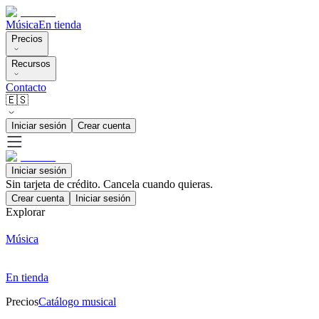
Música
En tienda
Precios
Recursos
Contacto
🇪🇸
Iniciar sesión
Crear cuenta
Iniciar sesión
Sin tarjeta de crédito. Cancela cuando quieras.
Crear cuenta
Iniciar sesión
Explorar
Música
En tienda
Precios
Catálogo musical