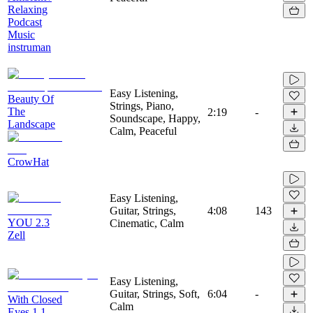
Relaxing
Podcast
Music
instruman
Easy Listening,
Beauty Of
Strings, Piano,
The
2:19
-
Soundscape, Happy,
Landscape
Calm, Peaceful
CrowHat
Easy Listening,
Guitar, Strings,
4:08
143
YOU 2.3
Cinematic, Calm
Zell
Easy Listening,
Guitar, Strings, Soft,
6:04
-
With Closed
Calm
Eyes 1.1