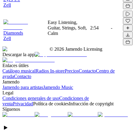
Zell
Easy Listening,
Guitar, Strings, Soft,
2:54
-
Diamonds
Calm
Zell
©
2026
Jamendo Licensing
Descargar la app
Enlaces útiles
Catálogo musical
Radios In-store
Precios
Contacto
Centro de
ayuda
Contacto
Jamendo
Jamendo para artistas
Jamendo Music
Legal
Condiciones generales de uso
Condiciones de
venta
Privacidad
Política de cookies
Infracción de copyright
Síguenos