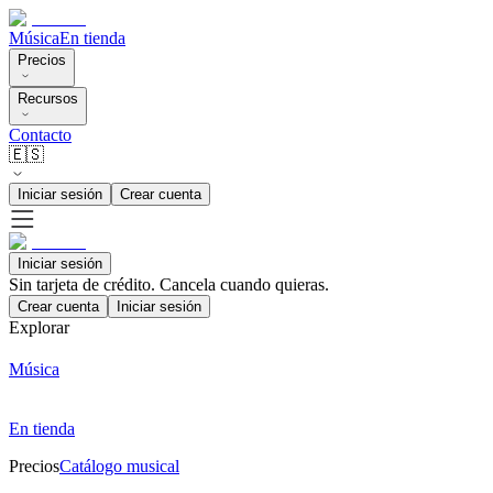
Música
En tienda
Precios
Recursos
Contacto
🇪🇸
Iniciar sesión
Crear cuenta
Iniciar sesión
Sin tarjeta de crédito. Cancela cuando quieras.
Crear cuenta
Iniciar sesión
Explorar
Música
En tienda
Precios
Catálogo musical