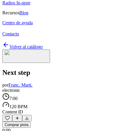
Radios In-store
Recursos
Blog
Centro de ayuda
Contacto
Volver al catálogo
Next step
por
Franc. Marti.
electronic
7:00
120 BPM
Content ID
Comprar pista
0:00