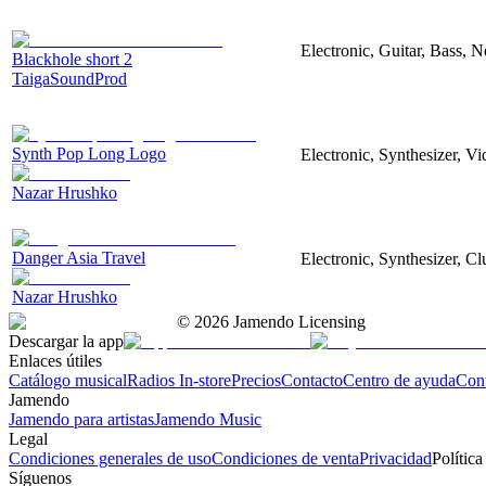
Electronic, Guitar, Bass, N
Blackhole short 2
TaigaSoundProd
Synth Pop Long Logo
Electronic, Synthesizer, V
Nazar Hrushko
Danger Asia Travel
Electronic, Synthesizer, Cl
Nazar Hrushko
©
2026
Jamendo Licensing
Descargar la app
Enlaces útiles
Catálogo musical
Radios In-store
Precios
Contacto
Centro de ayuda
Con
Jamendo
Jamendo para artistas
Jamendo Music
Legal
Condiciones generales de uso
Condiciones de venta
Privacidad
Política
Síguenos