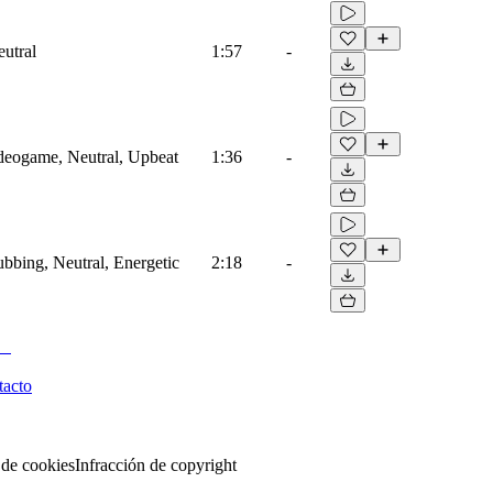
eutral
1:57
-
ideogame, Neutral, Upbeat
1:36
-
ubbing, Neutral, Energetic
2:18
-
tacto
 de cookies
Infracción de copyright