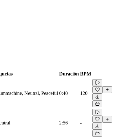
quetas
Duración
BPM
rummachine, Neutral, Peaceful
0:40
120
eutral
2:56
-