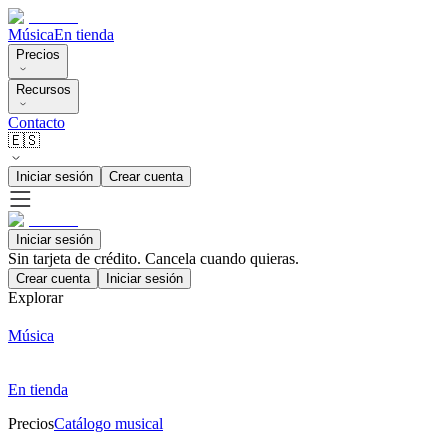
Música
En tienda
Precios
Recursos
Contacto
🇪🇸
Iniciar sesión
Crear cuenta
Iniciar sesión
Sin tarjeta de crédito. Cancela cuando quieras.
Crear cuenta
Iniciar sesión
Explorar
Música
En tienda
Precios
Catálogo musical