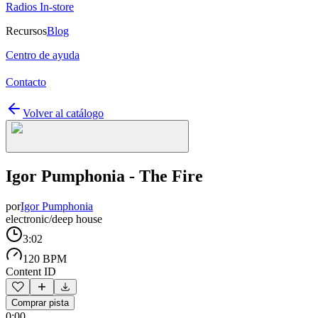
Radios In-store
Recursos
Blog
Centro de ayuda
Contacto
Volver al catálogo
Igor Pumphonia - The Fire
por
Igor Pumphonia
electronic/deep house
3:02
120 BPM
Content ID
Comprar pista
0:00