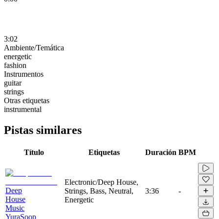
3:02
Ambiente/Temática
energetic
fashion
Instrumentos
guitar
strings
Otras etiquetas
instrumental
Pistas similares
Título
Etiquetas
Duración
BPM
Electronic/Deep House,
Deep
Strings, Bass, Neutral,
3:36
-
House
Energetic
Music
YuraSoop