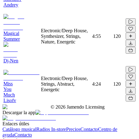
Andrey
Electronic/Deep House,
Magical
Synthesizer, Strings,
4:55
120
Summer
Nature, Energetic
Dj-Nen
Electronic/Deep House,
Miss
Strings, Abstract,
4:24
120
You
Energetic
Much
Lisofv
©
2026
Jamendo Licensing
Descargar la app
Enlaces útiles
Catálogo musical
Radios In-store
Precios
Contacto
Centro de
ayuda
Contacto