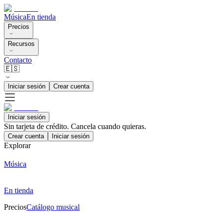
Música
En tienda
Precios
Recursos
Contacto
🇪🇸
Iniciar sesión
Crear cuenta
Iniciar sesión
Sin tarjeta de crédito. Cancela cuando quieras.
Crear cuenta
Iniciar sesión
Explorar
Música
En tienda
Precios
Catálogo musical