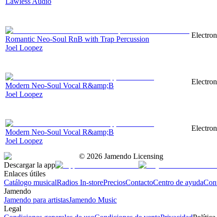
Lawless Audio
Electro
Romantic Neo-Soul RnB with Trap Percussion
Joel Loopez
Electro
Modern Neo-Soul Vocal R&amp;B
Joel Loopez
Electro
Modern Neo-Soul Vocal R&amp;B
Joel Loopez
©
2026
Jamendo Licensing
Descargar la app
Enlaces útiles
Catálogo musical
Radios In-store
Precios
Contacto
Centro de ayuda
Con
Jamendo
Jamendo para artistas
Jamendo Music
Legal