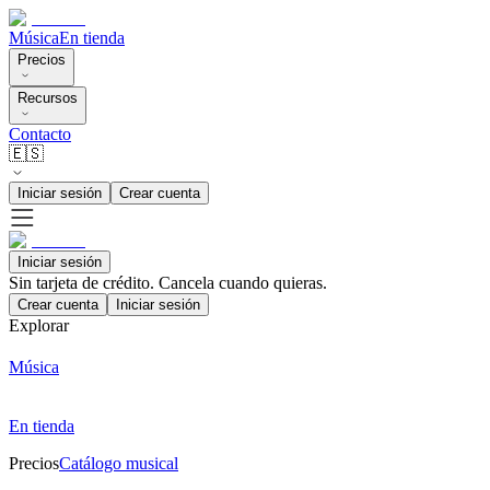
Música
En tienda
Precios
Recursos
Contacto
🇪🇸
Iniciar sesión
Crear cuenta
Iniciar sesión
Sin tarjeta de crédito. Cancela cuando quieras.
Crear cuenta
Iniciar sesión
Explorar
Música
En tienda
Precios
Catálogo musical