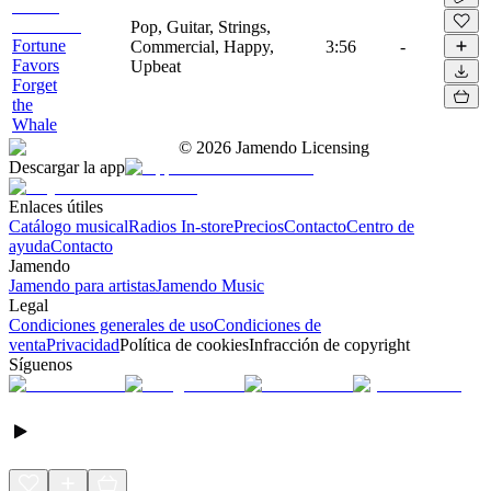
Pop, Guitar, Strings,
Fortune
Commercial, Happy,
3:56
-
Favors
Upbeat
Forget
the
Whale
©
2026
Jamendo Licensing
Descargar la app
Enlaces útiles
Catálogo musical
Radios In-store
Precios
Contacto
Centro de
ayuda
Contacto
Jamendo
Jamendo para artistas
Jamendo Music
Legal
Condiciones generales de uso
Condiciones de
venta
Privacidad
Política de cookies
Infracción de copyright
Síguenos