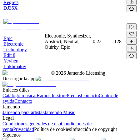
Regrets
DJ35X
Electronic, Synthesizer,
Epic
Abstract, Neutral,
0:22
128
Electronic
Quirky, Epic
Technology
Edit 8
Yevhen
Lokhmatov
©
2026
Jamendo Licensing
Descargar la app
Enlaces útiles
Catálogo musical
Radios In-store
Precios
Contacto
Centro de
ayuda
Contacto
Jamendo
Jamendo para artistas
Jamendo Music
Legal
Condiciones generales de uso
Condiciones de
venta
Privacidad
Política de cookies
Infracción de copyright
Síguenos