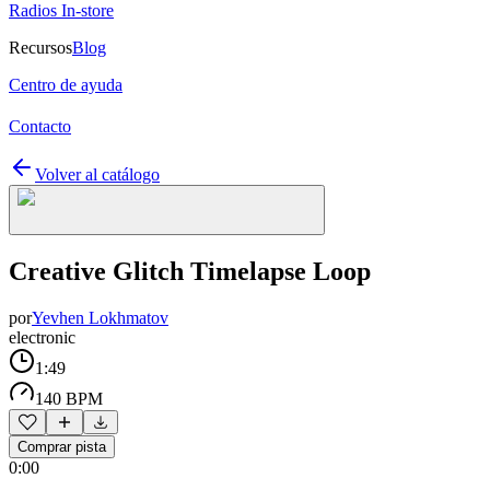
Radios In-store
Recursos
Blog
Centro de ayuda
Contacto
Volver al catálogo
Creative Glitch Timelapse Loop
por
Yevhen Lokhmatov
electronic
1:49
140 BPM
Comprar pista
0:00