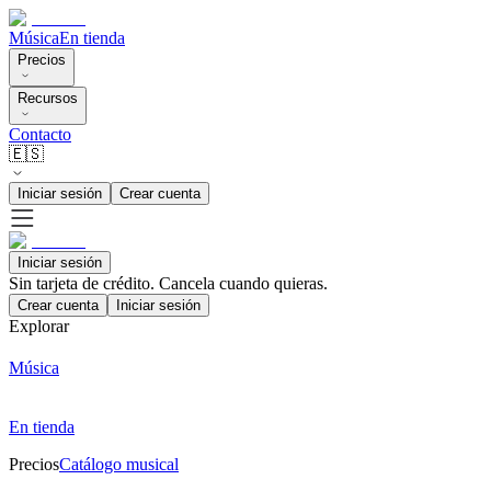
Música
En tienda
Precios
Recursos
Contacto
🇪🇸
Iniciar sesión
Crear cuenta
Iniciar sesión
Sin tarjeta de crédito. Cancela cuando quieras.
Crear cuenta
Iniciar sesión
Explorar
Música
En tienda
Precios
Catálogo musical