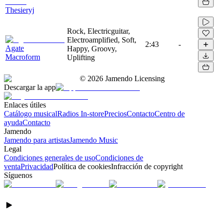
Thesieryj
Rock, Electricguitar,
Electroamplified, Soft,
2:43
-
Agate
Happy, Groovy,
Macroform
Uplifting
©
2026
Jamendo Licensing
Descargar la app
Enlaces útiles
Catálogo musical
Radios In-store
Precios
Contacto
Centro de
ayuda
Contacto
Jamendo
Jamendo para artistas
Jamendo Music
Legal
Condiciones generales de uso
Condiciones de
venta
Privacidad
Política de cookies
Infracción de copyright
Síguenos