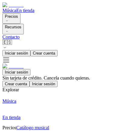
Música
En tienda
Precios
Recursos
Contacto
🇪🇸
Iniciar sesión
Crear cuenta
Iniciar sesión
Sin tarjeta de crédito. Cancela cuando quieras.
Crear cuenta
Iniciar sesión
Explorar
Música
En tienda
Precios
Catálogo musical