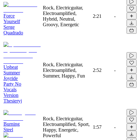
Rock, Electricguitar,
Electroamplified,
Force
2:21
-
Hybrid, Neutral,
Yourself
Groovy, Energetic
Serge
Quadrado
Rock, Electricguitar,
Upbeat
Electroamplified,
2:52
-
Summer
Summer, Happy, Fun
Joyride
Party No
Vocals
Version
Thesieryj
Rock, Electricguitar,
Burning
Electroamplified, Sport,
1:57
-
Steel
Happy, Energetic,
Powerful