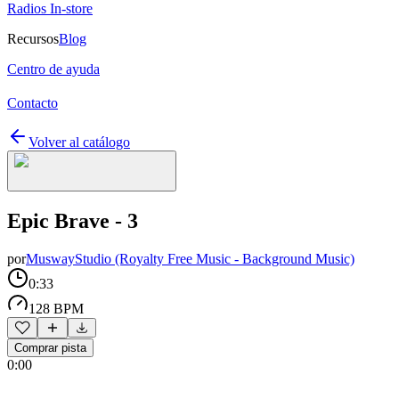
Radios In-store
Recursos
Blog
Centro de ayuda
Contacto
Volver al catálogo
Epic Brave - 3
por
MuswayStudio (Royalty Free Music - Background Music)
0:33
128 BPM
Comprar pista
0:00