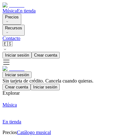
Música
En tienda
Precios
Recursos
Contacto
🇪🇸
Iniciar sesión
Crear cuenta
Iniciar sesión
Sin tarjeta de crédito. Cancela cuando quieras.
Crear cuenta
Iniciar sesión
Explorar
Música
En tienda
Precios
Catálogo musical