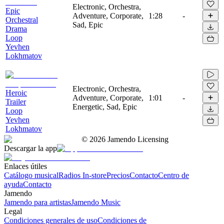
Electronic, Orchestra,
Epic
Adventure, Corporate,
1:28
-
Orchestral
Sad, Epic
Drama
Loop
Yevhen
Lokhmatov
Electronic, Orchestra,
Heroic
Adventure, Corporate,
1:01
-
Trailer
Energetic, Sad, Epic
Loop
Yevhen
Lokhmatov
©
2026
Jamendo Licensing
Descargar la app
Enlaces útiles
Catálogo musical
Radios In-store
Precios
Contacto
Centro de
ayuda
Contacto
Jamendo
Jamendo para artistas
Jamendo Music
Legal
Condiciones generales de uso
Condiciones de