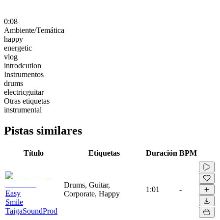
0:08
Ambiente/Temática
happy
energetic
vlog
introdcution
Instrumentos
drums
electricguitar
Otras etiquetas
instrumental
Pistas similares
Título
Etiquetas
Duración
BPM
Drums, Guitar,
1:01
-
Easy
Corporate, Happy
Smile
TaigaSoundProd