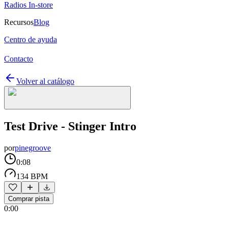
Radios In-store
Recursos
Blog
Centro de ayuda
Contacto
Volver al catálogo
Test Drive - Stinger Intro
por
pinegroove
0:08
134 BPM
Comprar pista
0:00