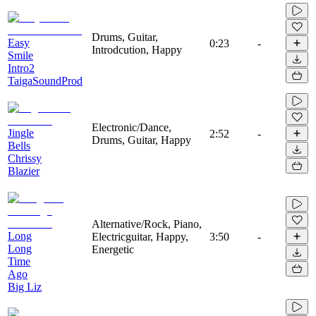
Drums, Guitar,
Easy
0:23
-
Introdcution, Happy
Smile
Intro2
TaigaSoundProd
Electronic/Dance,
Jingle
2:52
-
Drums, Guitar, Happy
Bells
Chrissy
Blazier
Alternative/Rock, Piano,
Long
Electricguitar, Happy,
3:50
-
Long
Energetic
Time
Ago
Big Liz