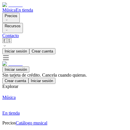
Música
En tienda
Precios
Recursos
Contacto
🇪🇸
Iniciar sesión
Crear cuenta
Iniciar sesión
Sin tarjeta de crédito. Cancela cuando quieras.
Crear cuenta
Iniciar sesión
Explorar
Música
En tienda
Precios
Catálogo musical