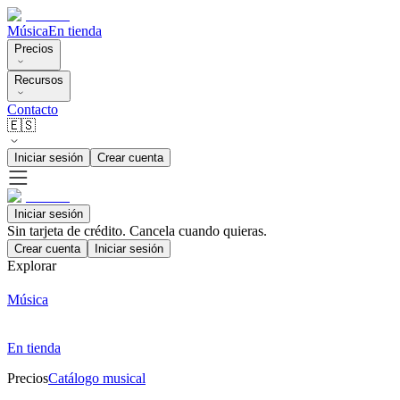
Música
En tienda
Precios
Recursos
Contacto
🇪🇸
Iniciar sesión
Crear cuenta
Iniciar sesión
Sin tarjeta de crédito. Cancela cuando quieras.
Crear cuenta
Iniciar sesión
Explorar
Música
En tienda
Precios
Catálogo musical