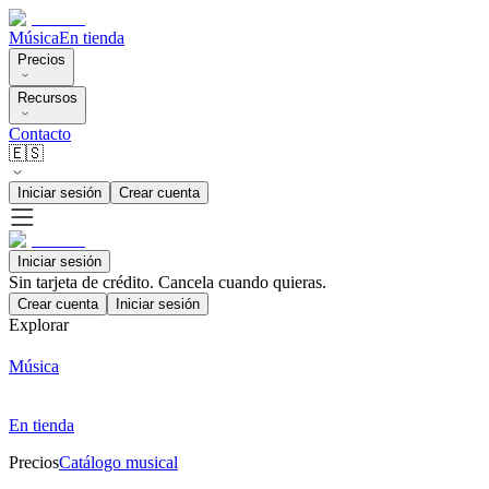
Música
En tienda
Precios
Recursos
Contacto
🇪🇸
Iniciar sesión
Crear cuenta
Iniciar sesión
Sin tarjeta de crédito. Cancela cuando quieras.
Crear cuenta
Iniciar sesión
Explorar
Música
En tienda
Precios
Catálogo musical