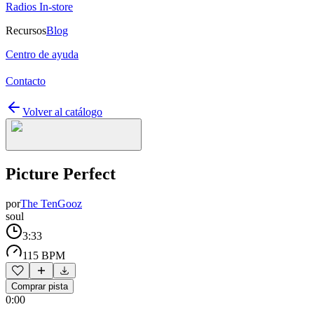
Radios In-store
Recursos
Blog
Centro de ayuda
Contacto
Volver al catálogo
Picture Perfect
por
The TenGooz
soul
3:33
115 BPM
Comprar pista
0:00