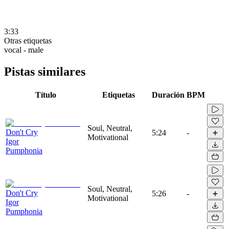
3:33
Otras etiquetas
vocal - male
Pistas similares
Título
Etiquetas
Duración
BPM
Soul, Neutral,
Don't Cry
5:24
-
Motivational
Igor
Pumphonia
Soul, Neutral,
Don't Cry
5:26
-
Motivational
Igor
Pumphonia