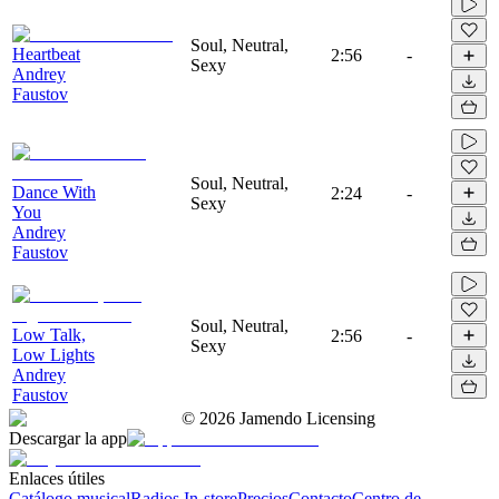
Soul, Neutral,
Heartbeat
2:56
-
Sexy
Andrey
Faustov
Soul, Neutral,
Dance With
2:24
-
Sexy
You
Andrey
Faustov
Soul, Neutral,
Low Talk,
2:56
-
Sexy
Low Lights
Andrey
Faustov
©
2026
Jamendo Licensing
Descargar la app
Enlaces útiles
Catálogo musical
Radios In-store
Precios
Contacto
Centro de