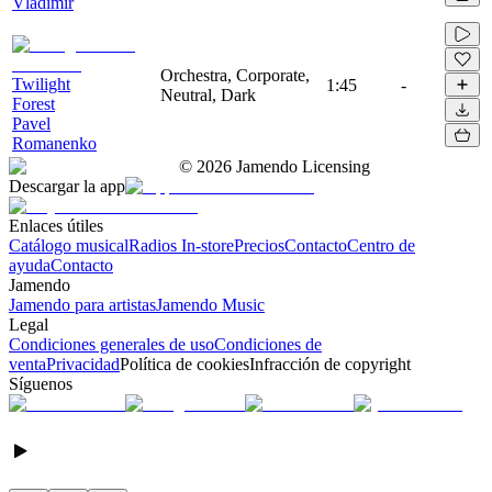
Vladimir
Orchestra, Corporate,
Twilight
1:45
-
Neutral, Dark
Forest
Pavel
Romanenko
©
2026
Jamendo Licensing
Descargar la app
Enlaces útiles
Catálogo musical
Radios In-store
Precios
Contacto
Centro de
ayuda
Contacto
Jamendo
Jamendo para artistas
Jamendo Music
Legal
Condiciones generales de uso
Condiciones de
venta
Privacidad
Política de cookies
Infracción de copyright
Síguenos