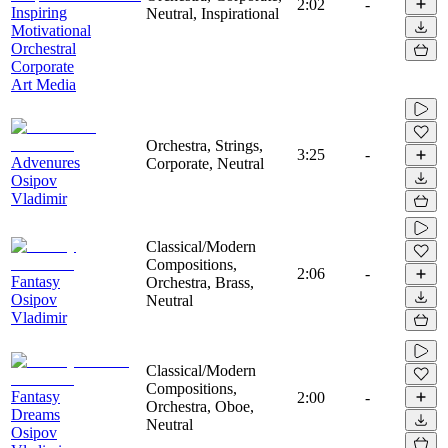
2:02
-
Inspiring
Neutral, Inspirational
Motivational
Orchestral
Corporate
Art Media
Orchestra, Strings,
3:25
-
Advenures
Corporate, Neutral
Osipov
Vladimir
Classical/Modern
Compositions,
2:06
-
Fantasy
Orchestra, Brass,
Osipov
Neutral
Vladimir
Classical/Modern
Compositions,
Fantasy
2:00
-
Orchestra, Oboe,
Dreams
Neutral
Osipov