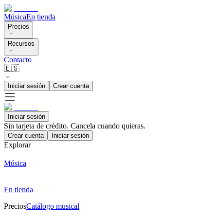
Música
En tienda
Precios
Recursos
Contacto
🇪🇸
Iniciar sesión
Crear cuenta
Iniciar sesión
Sin tarjeta de crédito. Cancela cuando quieras.
Crear cuenta
Iniciar sesión
Explorar
Música
En tienda
Precios
Catálogo musical