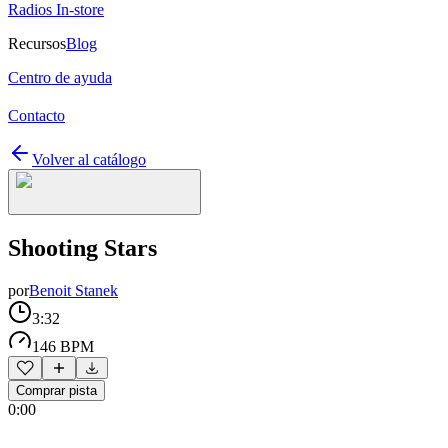
Radios In-store
Recursos
Blog
Centro de ayuda
Contacto
Volver al catálogo
Shooting Stars
por
Benoit Stanek
3:32
146 BPM
Comprar pista
0:00