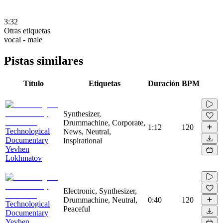
3:32
Otras etiquetas
vocal - male
Pistas similares
Título
Etiquetas
Duración
BPM
Synthesizer,
Drummachine, Corporate,
1:12
120
Technological
News, Neutral,
Documentary
Inspirational
Yevhen
Lokhmatov
Electronic, Synthesizer,
Drummachine, Neutral,
0:40
120
Technological
Peaceful
Documentary
Yevhen