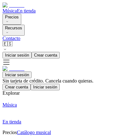
Música
En tienda
Precios
Recursos
Contacto
🇪🇸
Iniciar sesión
Crear cuenta
Iniciar sesión
Sin tarjeta de crédito. Cancela cuando quieras.
Crear cuenta
Iniciar sesión
Explorar
Música
En tienda
Precios
Catálogo musical