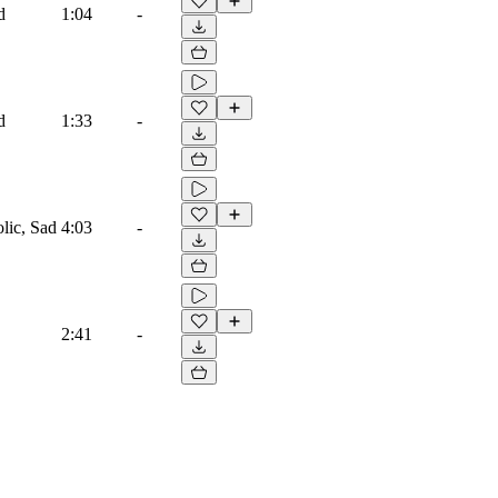
d
1:04
-
d
1:33
-
lic, Sad
4:03
-
2:41
-