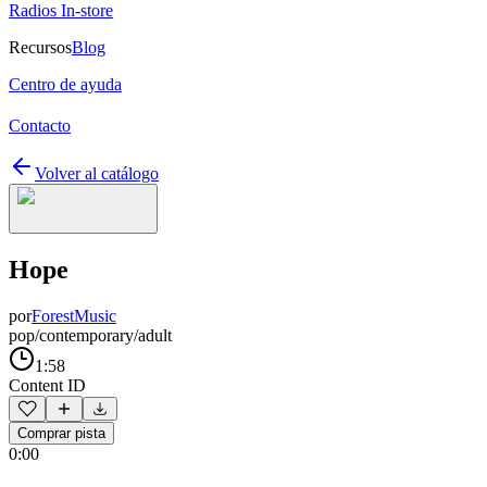
Radios In-store
Recursos
Blog
Centro de ayuda
Contacto
Volver al catálogo
Hope
por
ForestMusic
pop/contemporary/adult
1:58
Content ID
Comprar pista
0:00