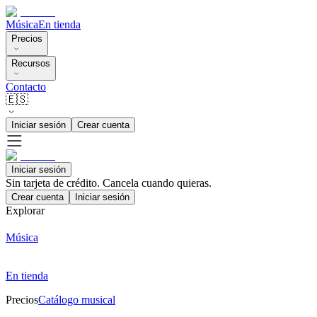
Música
En tienda
Precios
Recursos
Contacto
🇪🇸
Iniciar sesión
Crear cuenta
Iniciar sesión
Sin tarjeta de crédito. Cancela cuando quieras.
Crear cuenta
Iniciar sesión
Explorar
Música
En tienda
Precios
Catálogo musical