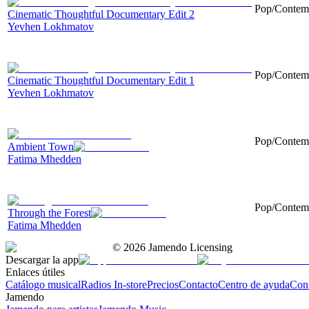
Pop/Contemp
Cinematic Thoughtful Documentary Edit 2
Yevhen Lokhmatov
Pop/Contemp
Cinematic Thoughtful Documentary Edit 1
Yevhen Lokhmatov
Pop/Contempo
Ambient Town
Fatima Mhedden
Pop/Contempo
Through the Forest
Fatima Mhedden
©
2026
Jamendo Licensing
Descargar la app
Enlaces útiles
Catálogo musical
Radios In-store
Precios
Contacto
Centro de ayuda
Con
Jamendo