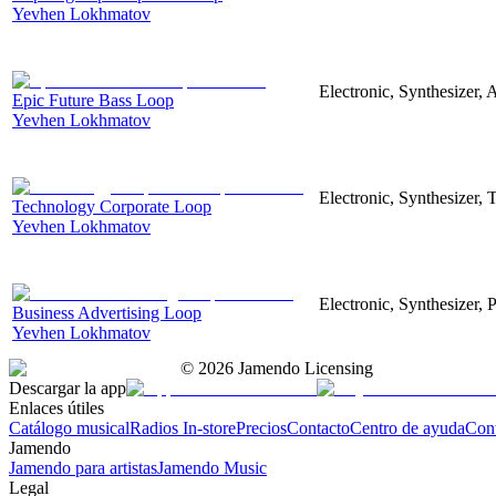
Yevhen Lokhmatov
Electronic, Synthesizer, 
Epic Future Bass Loop
Yevhen Lokhmatov
Electronic, Synthesizer, 
Technology Corporate Loop
Yevhen Lokhmatov
Electronic, Synthesizer, 
Business Advertising Loop
Yevhen Lokhmatov
©
2026
Jamendo Licensing
Descargar la app
Enlaces útiles
Catálogo musical
Radios In-store
Precios
Contacto
Centro de ayuda
Con
Jamendo
Jamendo para artistas
Jamendo Music
Legal