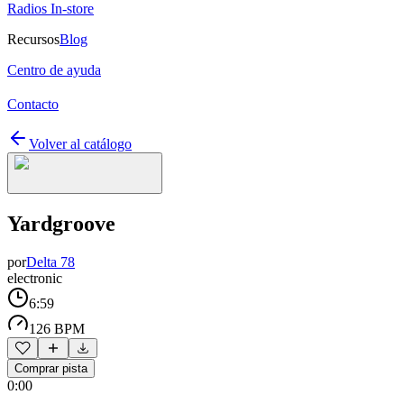
Radios In-store
Recursos
Blog
Centro de ayuda
Contacto
Volver al catálogo
Yardgroove
por
Delta 78
electronic
6:59
126 BPM
Comprar pista
0:00