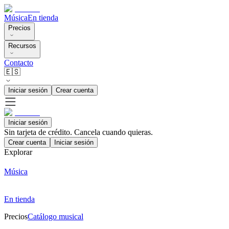
Música
En tienda
Precios
Recursos
Contacto
🇪🇸
Iniciar sesión
Crear cuenta
Iniciar sesión
Sin tarjeta de crédito. Cancela cuando quieras.
Crear cuenta
Iniciar sesión
Explorar
Música
En tienda
Precios
Catálogo musical