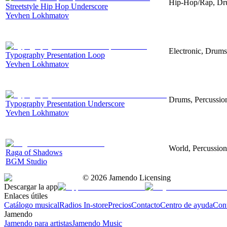
Hip-Hop/Rap, Dru
Streetstyle Hip Hop Underscore
Yevhen Lokhmatov
Electronic, Drums
Typography Presentation Loop
Yevhen Lokhmatov
Drums, Percussion
Typography Presentation Underscore
Yevhen Lokhmatov
World, Percussion
Raga of Shadows
BGM Studio
©
2026
Jamendo Licensing
Descargar la app
Enlaces útiles
Catálogo musical
Radios In-store
Precios
Contacto
Centro de ayuda
Con
Jamendo
Jamendo para artistas
Jamendo Music