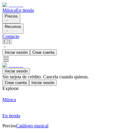
Música
En tienda
Precios
Recursos
Contacto
🇪🇸
Iniciar sesión
Crear cuenta
Iniciar sesión
Sin tarjeta de crédito. Cancela cuando quieras.
Crear cuenta
Iniciar sesión
Explorar
Música
En tienda
Precios
Catálogo musical