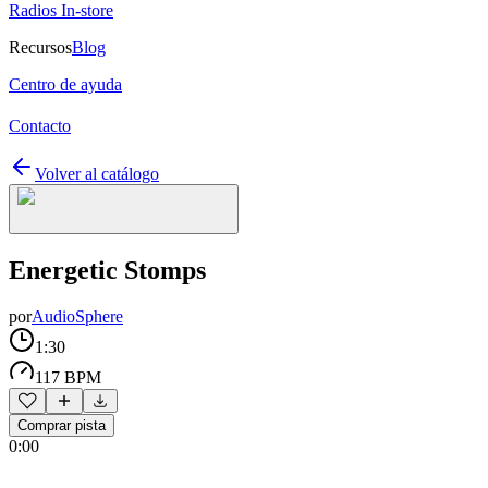
Radios In-store
Recursos
Blog
Centro de ayuda
Contacto
Volver al catálogo
Energetic Stomps
por
AudioSphere
1:30
117 BPM
Comprar pista
0:00