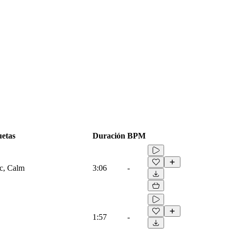
uetas
Duración
BPM
ic, Calm
3:06
-
1:57
-