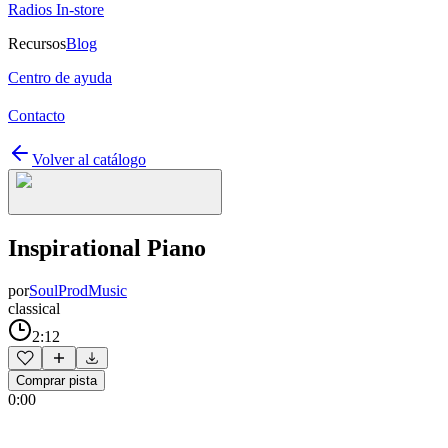
Radios In-store
Recursos
Blog
Centro de ayuda
Contacto
Volver al catálogo
Inspirational Piano
por
SoulProdMusic
classical
2:12
Comprar pista
0:00