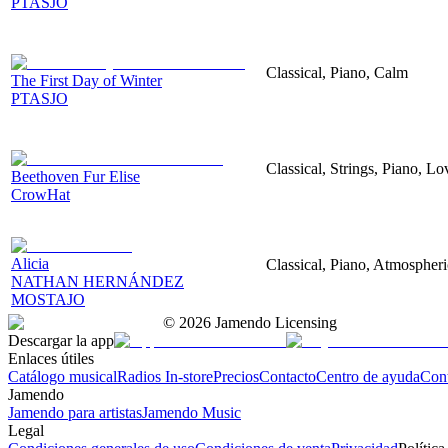
PTASJO
Classical, Piano, Calm
The First Day of Winter
PTASJO
Classical, Strings, Piano, L
Beethoven Fur Elise
CrowHat
Alicia
Classical, Piano, Atmospher
NATHAN HERNÁNDEZ
MOSTAJO
©
2026
Jamendo Licensing
Descargar la app
Enlaces útiles
Catálogo musical
Radios In-store
Precios
Contacto
Centro de ayuda
Con
Jamendo
Jamendo para artistas
Jamendo Music
Legal