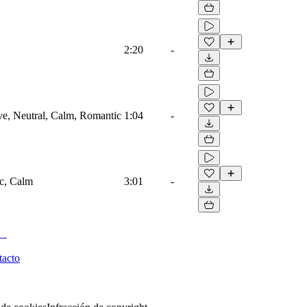
2:20
-
ove, Neutral, Calm, Romantic
1:04
-
ic, Calm
3:01
-
tacto