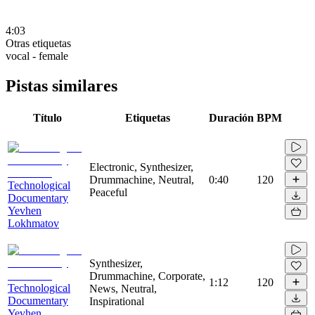
4:03
Otras etiquetas
vocal - female
Pistas similares
Título
Etiquetas
Duración
BPM
Electronic, Synthesizer,
Drummachine, Neutral,
0:40
120
Technological
Peaceful
Documentary
Yevhen
Lokhmatov
Synthesizer,
Drummachine, Corporate,
1:12
120
Technological
News, Neutral,
Documentary
Inspirational
Yevhen