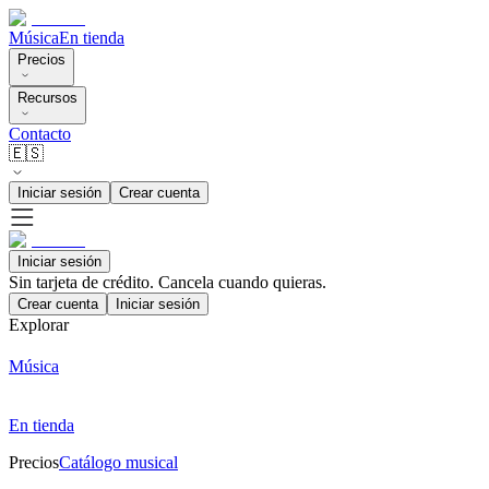
Música
En tienda
Precios
Recursos
Contacto
🇪🇸
Iniciar sesión
Crear cuenta
Iniciar sesión
Sin tarjeta de crédito. Cancela cuando quieras.
Crear cuenta
Iniciar sesión
Explorar
Música
En tienda
Precios
Catálogo musical