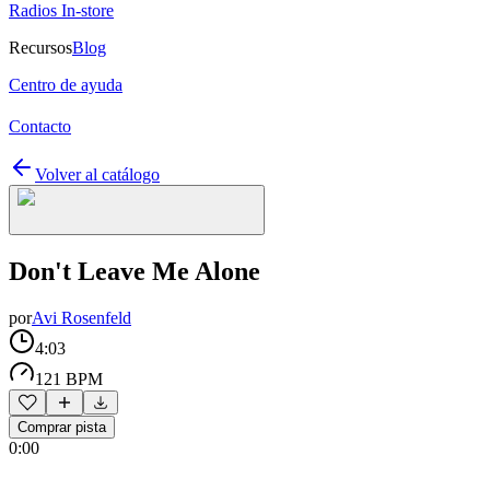
Radios In-store
Recursos
Blog
Centro de ayuda
Contacto
Volver al catálogo
Don't Leave Me Alone
por
Avi Rosenfeld
4:03
121 BPM
Comprar pista
0:00