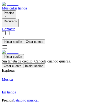
Música
En tienda
Precios
Recursos
Contacto
🇪🇸
Iniciar sesión
Crear cuenta
Iniciar sesión
Sin tarjeta de crédito. Cancela cuando quieras.
Crear cuenta
Iniciar sesión
Explorar
Música
En tienda
Precios
Catálogo musical