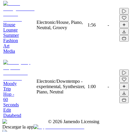
Electronic/House, Piano,
House
1:56
-
Neutral, Groovy
Lounge
Summer
Fashion
Art
Media
Electronic/Downtempo -
Moody
experimental, Synthesizer,
1:00
-
Trip
Piano, Neutral
Hop -
60
Seconds
Edit
Databend
©
2026
Jamendo Licensing
Descargar la app