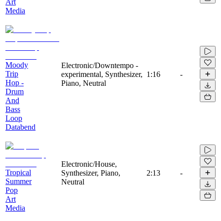
Art
Media
Moody
Electronic/Downtempo -
Trip
experimental, Synthesizer,
1:16
-
Hop -
Piano, Neutral
Drum
And
Bass
Loop
Databend
Electronic/House,
Tropical
Synthesizer, Piano,
2:13
-
Summer
Neutral
Pop
Art
Media